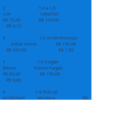
C 1.4 a 1.6
c/ar Celta/Gol
R$ 75,00 R$ 150,00
R$ 0,75
E 2.0 Ar/dh/trio/mp3
Astra/ Vectra R$ 150,00
R$ 250,00 R$ 1,50
F 1.5 Furgão
Básico Fiorino Furgão
R$ 80,00 R$ 150,00
R$ 0,80
P 1.4 Pick-Up
Ar/dh/Som Montana R$
85,00 R$ 150,00
R$ 0,85
Condutor Adicional Diária R$ 10,00